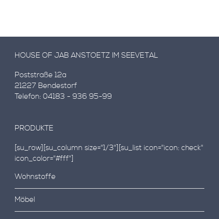
HOUSE OF JAB ANSTOETZ IM SEEVETAL
Poststraße 12a
21227 Bendestorf
Telefon: 04183 - 936 95-99
PRODUKTE
[su_row][su_column size="1/3"][su_list icon="icon: check"
icon_color="#fff"]
Wohnstoffe
Möbel