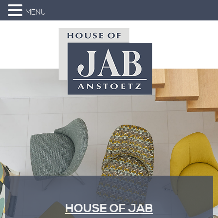
MENU
Skip
to
content
04183 - 936 95-
info@house-of-
99
jab.de
HOUSE OF JAB