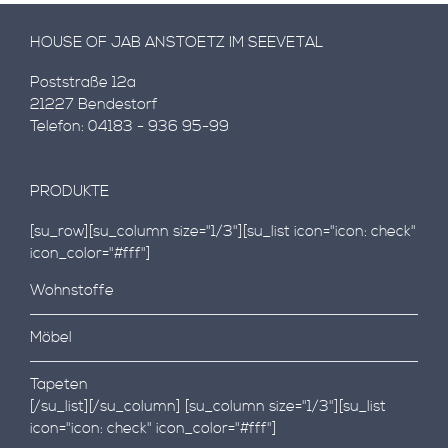
HOUSE OF JAB ANSTOETZ IM SEEVETAL
Poststraße 12a
21227 Bendestorf
Telefon: 04183 - 936 95-99
PRODUKTE
[su_row][su_column size="1/3"][su_list icon="icon: check"
icon_color="#fff"]
Wohnstoffe
Möbel
Tapeten
[/su_list][/su_column] [su_column size="1/3"][su_list
icon="icon: check" icon_color="#fff"]