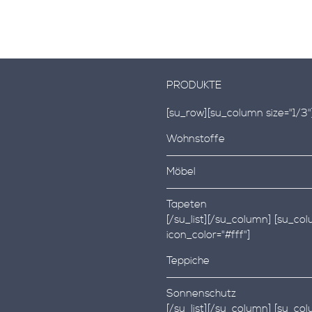
PRODUKTE
[su_row][su_column size="1/3"][
Wohnstoffe
Möbel
Tapeten
[/su_list][/su_column] [su_colu
icon_color="#fff"]
Teppiche
Sonnenschutz
[/su_list][/su_column] [su_colu