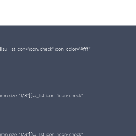
su_list icon="icon: check" icon_color="#fff"]
mn size="1/3"][su_list icon="icon: check"
mn size="1/3"][su_list icon="icon: check"