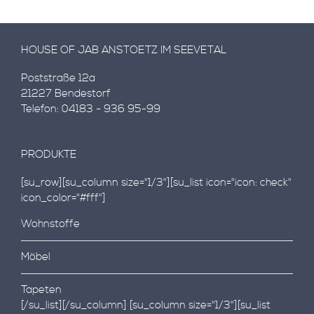
HOUSE OF JAB ANSTOETZ IM SEEVETAL
Poststraße 12a
21227 Bendestorf
Telefon: 04183 - 936 95-99
PRODUKTE
[su_row][su_column size="1/3"][su_list icon="icon: check"
icon_color="#fff"]
Wohnstoffe
Möbel
Tapeten
[/su_list][/su_column] [su_column size="1/3"][su_list