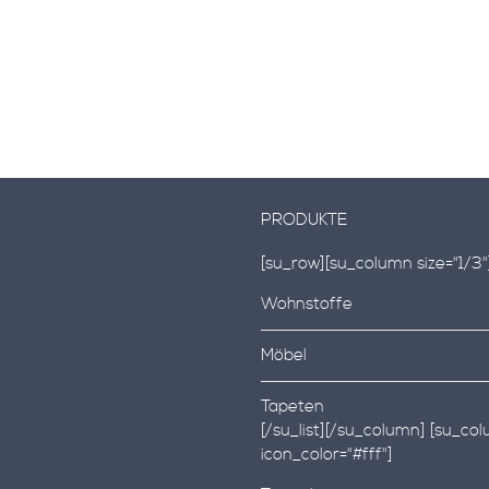
PRODUKTE
[su_row][su_column size="1/3"][
Wohnstoffe
Möbel
Tapeten
[/su_list][/su_column] [su_colu
icon_color="#fff"]