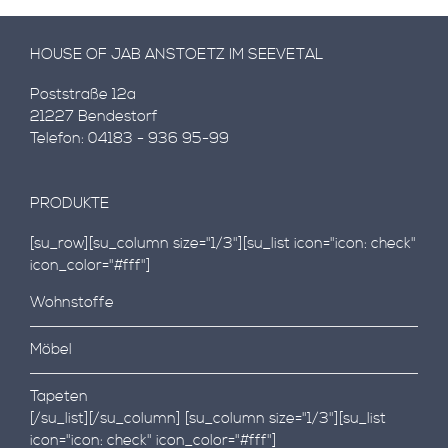
HOUSE OF JAB ANSTOETZ IM SEEVETAL
Poststraße 12a
21227 Bendestorf
Telefon: 04183 - 936 95-99
PRODUKTE
[su_row][su_column size="1/3"][su_list icon="icon: check"
icon_color="#fff"]
Wohnstoffe
Möbel
Tapeten
[/su_list][/su_column] [su_column size="1/3"][su_list
icon="icon: check" icon_color="#fff"]