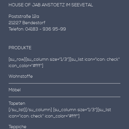
HOUSE OF JAB ANSTOETZ IM SEEVETAL
Poststraße 12a
21227 Bendestorf
Telefon: 04183 - 936 95-99
PRODUKTE
[su_row][su_column size="1/3"][su_list icon="icon: check"
icon_color="#fff"]
Wohnstoffe
Möbel
Tapeten
[/su_list][/su_column] [su_column size="1/3"][su_list
icon="icon: check" icon_color="#fff"]
Teppiche