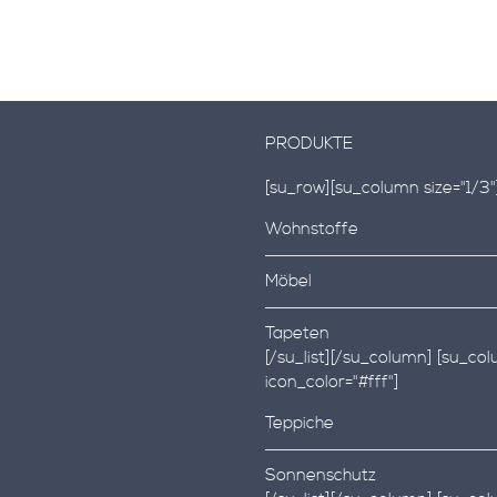
PRODUKTE
[su_row][su_column size="1/3"][
Wohnstoffe
Möbel
Tapeten
[/su_list][/su_column] [su_colu
icon_color="#fff"]
Teppiche
Sonnenschutz